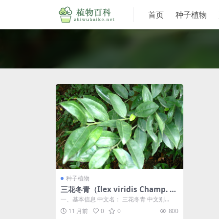
首页
种子植物
种子植物
三花冬青（Ilex viridis Champ. ex
Benth.）
一、基本信息 中文名： 三花冬青 中文别
名： 绿冬青、亮叶冬青、细叶三花冬青 拉...
11 月前
0
0
800