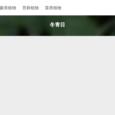
蕨类植物
苔藓植物
藻类植物
冬青目